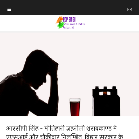
आरसीपी सिंह - मोतिहारी ज़हरीली शराबकाण्ड में
एएसआई और चौकीदार निलम्बित, बिहार सरकार के