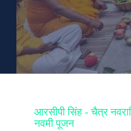
आरसीपी सिंह - चैत्र नवरात
नवमी पूजन