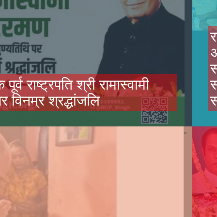
र
अ
स
पूर्व राष्ट्रपति श्री रामास्वामी
स
 विनम्र श्रद्धांजलि
स