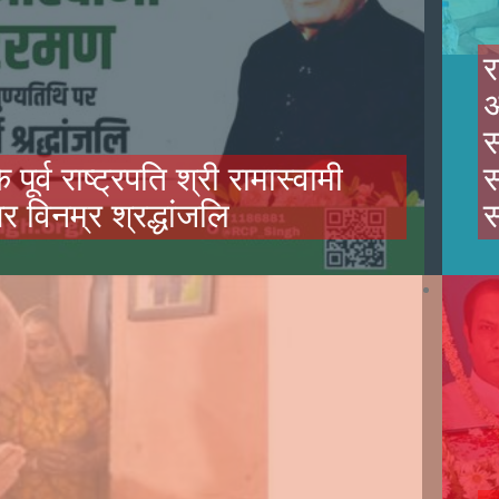
र
अ
स
पूर्व राष्ट्रपति श्री रामास्वामी
स
 विनम्र श्रद्धांजलि
स